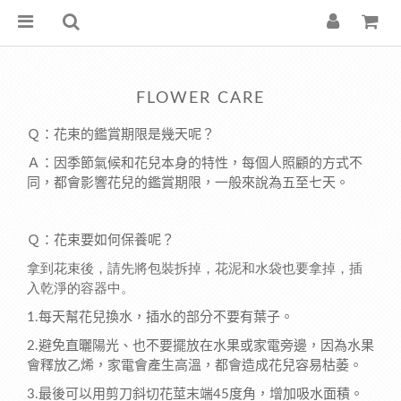
FLOWER CARE
Ｑ：花束的鑑賞期限是幾天呢？
Ａ：因季節氣候和花兒本身的特性，每個人照顧的方式不
同，都會影響花兒的鑑賞期限，一般來說為五至七天。
Ｑ：花束要如何保養呢？
拿到花束後，請先將包裝拆掉，花泥和水袋也要拿掉，插
入乾淨的容器中。
1.
每天幫花兒換水，插水的部分不要有葉子。
2.
避免直曬陽光、也不要擺放在水果或家電旁邊，因為水果
會釋放乙烯，家電會產生高溫，都會造成花兒容易枯萎。
3.
最後可以用剪刀斜切花莖末端
45
度角，增加吸水面積。