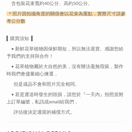
含包裝
花束
寬約40公分、
高約50公分。
＊照片因拍攝角度的關係會以花束為重點，實際尺寸請參
考公分數
▍
購買須知
▍
•
新鮮花草植物因保鮮期短，所以無法退貨。感謝您給
予我們的支持與合作！
•
花草植物屬於大自然的美，沒有辦法毫無瑕疵，製作
時我們會儘量細心揀選，
但是成品不會和照片完全相同。
•
若是運送時發生的毀損，請您於『一天內』拍照並附
上訂單編號，私訊或
email
給我們，
評估後決定適當的補償方式。