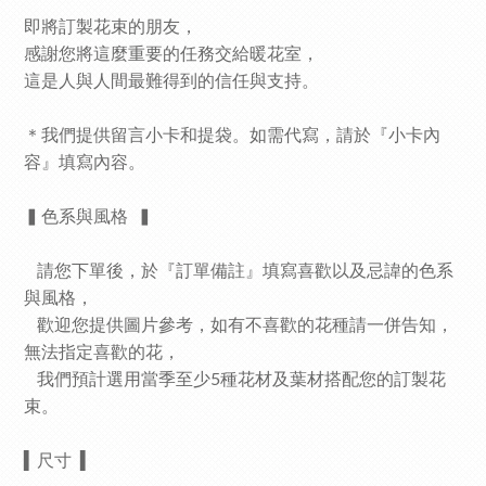
即將訂製花束的朋友，
感謝您將這麼重要的任務交給暖花室，
這是人與人間最難得到的信任與支持。
＊
我們提供留言小卡和提袋。如需代寫，請於『小卡內
容』填寫內容。
▍色系與風格
▍
請您下單後，於『訂單備註』填寫喜歡以及忌諱的色系
與風格，
歡迎您提供圖片參考，如有不喜歡的花種請一併告知，
無法指定喜歡的花，
我們預計選用當季至少5種花材及葉材搭配您的訂製花
束。
▍
尺寸
▍