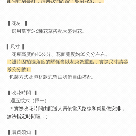
如有特別喜好，請與我們討論「客製花束」。
▍花材
▍
選用當季5-6種花草搭配大盛週花。
▍
尺寸
▍
花束高度約40公分、花面寬度約35公分左右。
（照片因拍攝角度的關係會以花束為重點，實際尺寸請參
考公分數）
包裝方式及包材款式皆由我們自由搭配。
▍收花時間
▍
週五或六（擇一）
＊實際收花時間由配送人員依當天路線和貨量做安排，
無法指定時間喔：）
▍
購買須知
▍