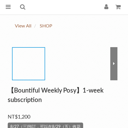
View All
SHOP
【Bountiful Weekly Posy】1-week
subscription
NT$1,200
8/27（三)預訂，可以在8/29（五）收花