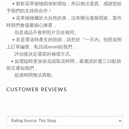
• 新鮮花草植物因保鮮期短，所以無法退貨。感謝您給
予我們的支持與合作！
• 花草植物屬於大自然的美，沒有辦法毫無瑕疵，製作
時我們會儘量細心揀選，
但是成品不會和照片完全相同。
• 若是運送時產生的毀損，請您於『一天內』拍照並附
上訂單編號，私訊或email給我們，
評估後決定適當的補償方式。
•
如需臨時更改收花或取花時間，最遲請於週三22點前
留言通知我們，
超過時間無法異動。
CUSTOMER REVIEWS