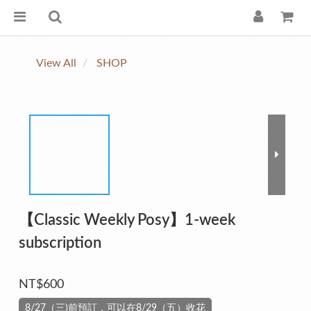
View All
SHOP
【Classic Weekly Posy】1-week
subscription
NT$600
8/27（三)前預訂，可以在8/29（五）收花