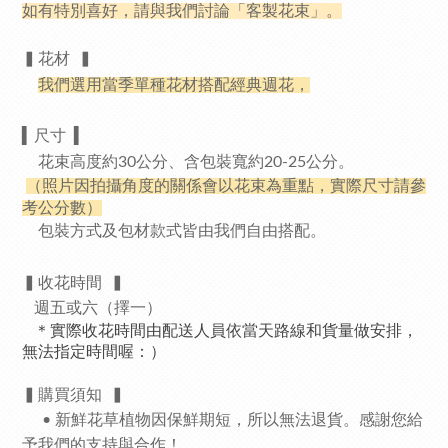
如有特別喜好，請與我們討論「客製花束」。
▍花材
▍
我們選用當季單種花材搭配經典週花，
▍
尺寸
▍
花束高度約30公分
、
含包裝寬約20-25公分。
（照片因拍攝角度的關係會以花束為重點，實際尺寸請參
考公分數）
包裝方式及包材款式皆由我們自由搭配。
▍收花時間
▍
週五或六（擇一）
＊實際收花時間由配送人員依當天路線和貨量做安排，
無法指定時間喔：）
▍
購買須知
▍
• 新鮮花草植物因保鮮期短，所以無法退貨。感謝您給
予我們的支持與合作！