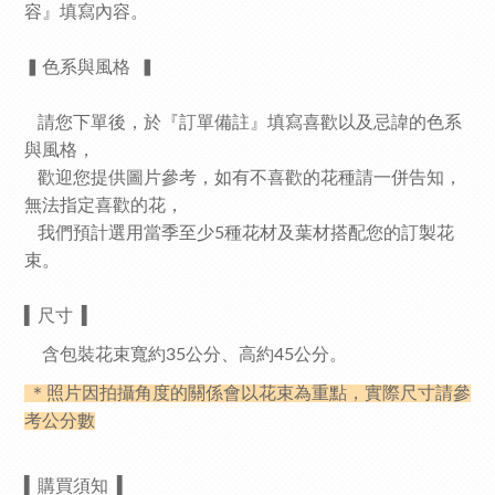
容』填寫內容。
▍色系與風格
▍
請您下單後，於『訂單備註』填寫喜歡以及忌諱的色系
與風格，
歡迎您提供圖片參考，如有不喜歡的花種請一併告知，
無法指定喜歡的花，
我們預計選用當季至少5種花材及葉材搭配您的訂製花
束。
▍
尺寸
▍
含包裝
花束
寬約35公分、
高約45公分。
＊照片因拍攝角度的關係會以花束為重點，實際尺寸請參
考公分數
▍
購買須知
▍