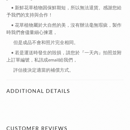
•
新鮮花草植物因保鮮期短，所以無法退貨。感謝您給
予我們的支持與合作！
•
花草植物屬於大自然的美，沒有辦法毫無瑕疵，製作
時我們會儘量細心揀選，
但是成品不會和照片完全相同。
•
若是運送時發生的毀損，請您於『一天內』拍照並附
上訂單編號，私訊或
email
給我們，
評估後決定適當的補償方式。
ADDITIONAL DETAILS
CUSTOMER REVIEWS