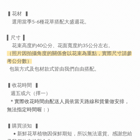
▍花材
▍
選用當季5-6種花草搭配大盛週花。
▍
尺寸
▍
花束高度約40公分、花面寬度約35公分左右。
（照片因拍攝角度的關係會以花束為重點，實際尺寸請參
考公分數）
包裝方式及包材款式皆由我們自由搭配。
▍收花時間
▍
週五或六（擇一）
＊實際收花時間由配送人員依當天路線和貨量做安排，
無法指定時間喔：）
▍
購買須知
▍
• 新鮮花草植物因保鮮期短，所以無法退貨。感謝您給