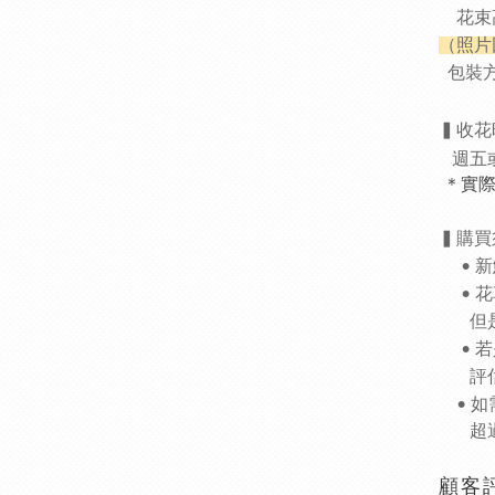
花束高
（照片
包裝
▍收花
週
五
＊實
▍
購買
• 新
• 花
但是
• 若
評估
•
如
超過
顧客