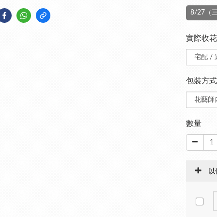
8/27
實際收花
包裝方式
數量
以