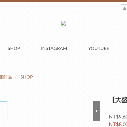
SHOP
INSTAGRAM
YOUTUBE
部商品
SHOP
【大
NT$9,6
NT$8,0