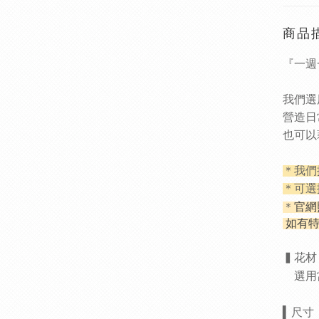
商品
『一週
我們選
營造日
也可以
＊我們
＊可選
官網
＊
如有
▍花材
選用
▍
尺寸