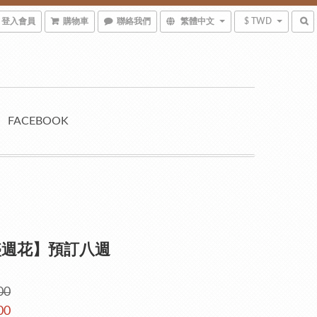
登入會員
購物車
聯絡我們
繁體中文
$ TWD
FACEBOOK
盛週花】預訂八週
00
00