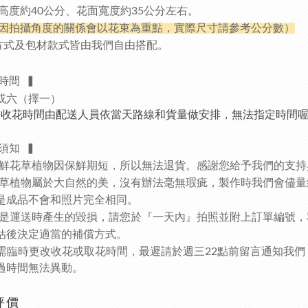
度約40公分、花面寬度約35公分
左右。
因拍攝角度的關係會以花束為重點，實際尺寸請參考公分數）
方式及包材款式皆由我們自由搭配。
時間
▍
或六（擇一）
際收花時間由配送人員依當天路線和貨量做安排，無法指定時間
須知
▍
鮮花草植物因保鮮期短，所以無法退貨。感謝您給予我們的支持
草植物屬於大自然的美，沒有辦法毫無瑕疵，製作時我們會儘量
成品不會和照片完全相同。
是運送時產生的毀損，請您於『一天內』拍照並附上訂單編號，私訊
後決定適當的補償方式。
需臨時更改收花或取花時間，最遲請於週三22點前留言通知我們
時間無法異動。
評價