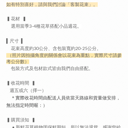
如有特別喜好，請與我們討論「客製花束」。
▍花材
▍
選用當季3-4種花草搭配小品週花。
▍
尺寸
▍
花束高度約30公分、
含包裝寬約20-25公分。
（照片因拍攝角度的關係會以花束為重點，實際尺寸請參
考公分數）
包裝方式及包材款式皆由我們自由搭配。
▍收花時間
▍
週
五或六（擇一）
＊實際收花時間由配送人員依當天路線和貨量做安排，
無法指定時間喔：）
▍
購買須知
▍
• 新鮮花草植物因保鮮期短，所以無法退貨。感謝您給