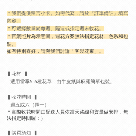
＊我們提供留言小卡。如需代寫，請於『訂單備註』填寫
內容。
＊可選擇數量於每週、隔週或指定週末收花。
官網照片為示意圖，週花方案無法指定花材、色系和包
＊
裝。
如有特別喜好，請與我們討論「客製花束」。
▍花材
▍
選用當季5-6種花草，由牛皮紙與麻繩簡單包裝。
▍收花時間
▍
週五或六（擇一）
＊實際收花時間由配送人員依當天路線和貨量做安排，無
法指定時間喔：）
▍
購買須知
▍